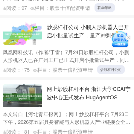
是整个电车行业淘汰赛的开始，因为国内市场的电车规模
阅读：
97
栏目：
股票十倍配资申请
联华策略
在萎缩，一....
炒股杠杆公司 小鹏人形机器人已开
启小批量试生产，量产冲刺倒计时
凤凰网科技讯（作者/于雷）7月24日炒股杠杆公司，小鹏
人形机器人已在广州工厂已正式开启小批量试生产，同时
量产产线进入最后联调阶段，量产冲刺正式进入倒计时。
阅读：
175
栏目：
股票十倍配资申请
炒股杠杆公司
此前....
网上炒股杠杆平台 浙江大学CCAI宁
波中心正式发布 HugAgentOS
本文转自【河北青年报网】；网上炒股杠杆平台 7月23日
下午，2026第五届具身智能与人形机器人产业链接会全体
大会在宁波镇海举行。会上，浙江大学CCAI宁波中心
阅读：
181
栏目：
股票十倍配资申请