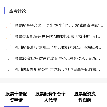
热点讨论
股票配资平台线上 走出“罗生门”，让权威调查消除“甲酰胺疑云”
·
股票炒股配资开户 问界M8纯电版预售72小时小订突破1.5万台 将于8月上市
·
深圳配资炒股 龙湖上半年营收587.5亿元 股东应占溢利32.2亿元
·
股票20倍杠杆 讲述红线女与少儿粤剧传承，纪录电影《西关女人》荔湾首映
·
深圳的股票配资公司 雷尔伟：7月7日高管纪益根减持股份合计10000股
·
股票十倍配
股票配资平台个
股票配资流
资申请
人代理
程图解