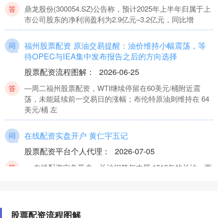
鼎龙股份(300054.SZ)公告称，预计2025年上半年归属于上
市公司股东的净利润盈利为2.9亿元–3.2亿元，同比增
福州股票配资 原油交易提醒：油价维持小幅震荡，等
待OPEC与IEA集中发布报告之后的方向选择
股票配资流程图解
：
2026-06-25
—周二福州股票配资，WTI继续停留在60美元/桶附近震
荡，未能延续前一交易日的涨幅；布伦特原油则维持在 64
美元/桶 左
在线配资实盘开户 黄仁宇五记
股票配资平台个人代理
：
2026-07-05
一 在线配资实盘开户，长沙钢笔与木屐 1918年的长沙，雨
下得黏腻。 少年望着同窗袖口别着的钢笔发怔，手里却捏
着父亲给的
股票配资流程图解
股票配资平台线上 走出“罗生门”，让权威调查消除“甲酰