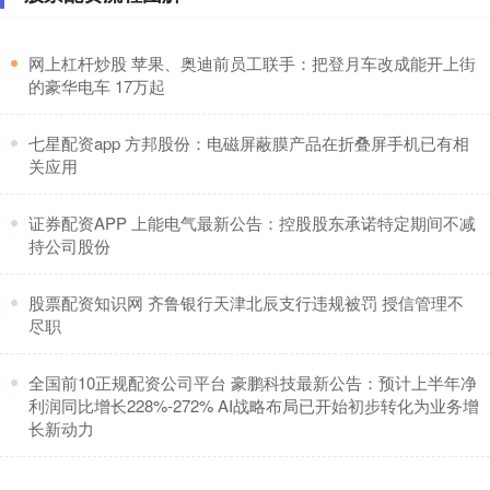
胺疑云”
股票配资平台个人代理
：
2026-07-15
​网上杠杆炒股 苹果、奥迪前员工联手：把登月车改成能开上街
的豪华电车 17万起
6月22日央视报道，针对媒体反映的“婴幼儿纸尿裤甲酰胺
问题”，市场监管总局、工业和信息化部、国家卫生健康
委、国家疾控局高
​七星配资app 方邦股份：电磁屏蔽膜产品在折叠屏手机已有相
关应用
​证券配资APP 上能电气最新公告：控股股东承诺特定期间不减
持公司股份
​股票配资知识网 齐鲁银行天津北辰支行违规被罚 授信管理不
尽职
​全国前10正规配资公司平台 豪鹏科技最新公告：预计上半年净
利润同比增长228%-272% AI战略布局已开始初步转化为业务增
长新动力