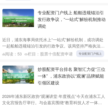
专业配资门户线上 船舶违规锚泊引
发行政争议，“一站式”解纷机制推动
调处
近日，浦东海事局依托水上“一站式”解纷机制，成功调处
一起船舶违规锚泊引发的行政争议。该局坚持严格执法与
柔性调解相结合，推动执法监管、普法宣传、风险防控和
阅读：
53
栏目：
股票十倍配资申请
专业配资门户线上
矛盾化解....
炒股配资平台排名 聚智汇力促“三位
一体” ，浦东政协以“观澜”品牌赋能
引领区建设
2026年浦东新区政协“观澜讲堂·年度视点”今天在浦东工人
文化宫报告厅举行。与会嘉宾围绕“教育科技人才一体推