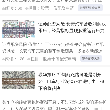
耀时》提档上映仅两天，昨天便宣告撤档。动画电影《三
阅读：
68
栏目：
股票十倍配资申请
股票配资查询网
国第一....
证券配资风险 长安汽车营收利润双
承压，经营指标显现多重运行压力
证券配资风险 依靠百年工业积淀与央企平台背书证券配
资风险，长安汽车完整的整车制造链条、多层次新能源产
品布局依旧是企业的核心资产，海外市场的稳步放量也为
阅读：
126
栏目：
股票十倍配资申请
证券配资风险
整体业务提....
联华策略 经销商跑路可能是刚开
始，电车行业淘汰正在进行中，倒
下的将很快
某车企的经销商跑路渐渐平息，不过它造成的影响还在扩
大，让人深思的则是这可能并非一家车企的窘境，而可能