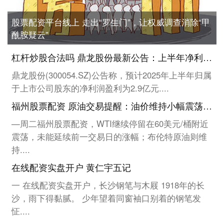
股票配资平台线上 走出“罗生门”，让权威调查消除“甲
酰胺疑云”
杠杆炒股合法吗 鼎龙股份最新公告：上半年净利润预计同比增长33%-47% 半导体材料业务及集成电路芯片设计和应用业务增长
鼎龙股份(300054.SZ)公告称，预计2025年上半年归属
于上市公司股东的净利润盈利为2.9亿元....
福州股票配资 原油交易提醒：油价维持小幅震荡，等待OPEC与IEA集中发布报告之后的方向选择
—周二福州股票配资，WTI继续停留在60美元/桶附近
震荡，未能延续前一交易日的涨幅；布伦特原油则维
持....
在线配资实盘开户 黄仁宇五记
一 在线配资实盘开户，长沙钢笔与木屐 1918年的长
沙，雨下得黏腻。 少年望着同窗袖口别着的钢笔发
怔....