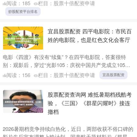
进”主题展开深度交流，为浦东引领区建设贡献政协智
阅读：
185
栏目：
股票十倍配资申请
慧。....
炒股配资平台排名
宜昌股票配资 四平电影院：市民百
姓的电影院，也是红色文化会客厅
电影《四渡》有没有“续集”？在四平电影院，答案很特
别：观影后，穿过“光影105：庆祝中国共产党成立105周
年红色电影海报展”长廊，移步一楼的《飞夺泸定桥》红
阅读：
156
栏目：
股票十倍配资申请
宜昌股票配资
色主....
股票配资查询网 难抵暑期档残酷考
验，《三国》《群星闪耀时》接连
撤档
2026暑期档竞争持续白热化，近日，两部收获不俗口碑的
影片先后宣布调整上映计划。国产航天题材影片《群星闪